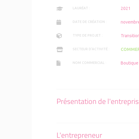
2021
LAURÉAT :
novembr
DATE DE CRÉATION :
Transitio
TYPE DE PROJET :
COMMER
SECTEUR D'ACTIVITÉ :
Boutique
NOM COMMERCIAL :
Présentation de l'entrepri
L'entrepreneur