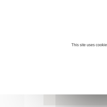
Mobile : +689 87 75 78 21
vairuaperles@mail.pf
This site uses cookie