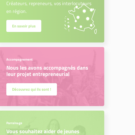
Créateurs, repreneurs, vos interlocuteurs
en région.
En savoir plus
Accompagnement
Nous les avons accompagnés dans
leur projet entrepreneurial
Découvrez qui ils sont !
Parrainage
Vous souhaitez aider de jeunes